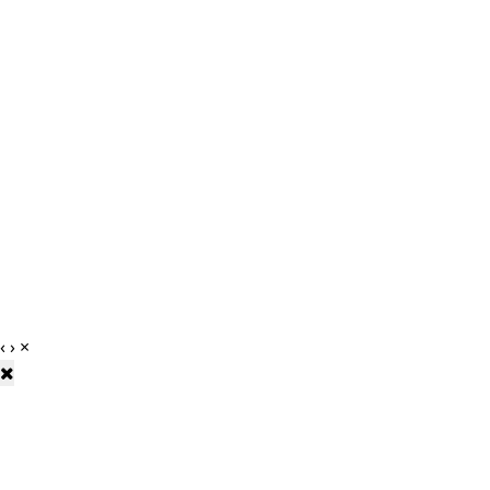
‹
›
×